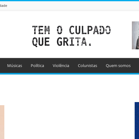
idade
Músicas
Política
Violência
Colunistas
Quem somos