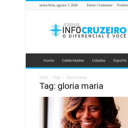
sexta-feira, agosto 7, 2026
Entrar / Cadastrar
Public
Jornal
Info
Cruzeiro
Home
Celebridades
Cidades
Esporte
Início
Tags
Gloria maria
Tag: gloria maria