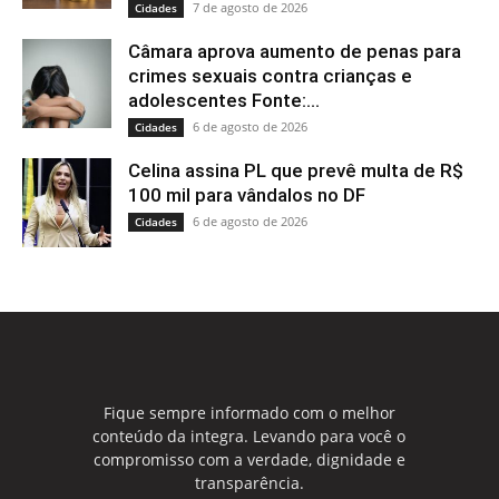
7 de agosto de 2026
Cidades
Câmara aprova aumento de penas para
crimes sexuais contra crianças e
adolescentes Fonte:...
6 de agosto de 2026
Cidades
Celina assina PL que prevê multa de R$
100 mil para vândalos no DF
6 de agosto de 2026
Cidades
Fique sempre informado com o melhor
conteúdo da integra. Levando para você o
compromisso com a verdade, dignidade e
transparência.