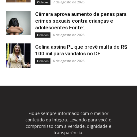
7 de agosto de 2026
Cidades
Câmara aprova aumento de penas para
crimes sexuais contra crianças e
adolescentes Fonte:...
6 de agosto de 2026
Cidades
Celina assina PL que prevê multa de R$
100 mil para vândalos no DF
6 de agosto de 2026
Cidades
Fique sempre informado com o melhor
conteúdo da integra. Levando para você o
compromisso com a verdade, dignidade e
transparência.