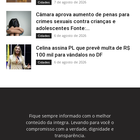
7 de agosto de 2026
Cidades
Câmara aprova aumento de penas para
crimes sexuais contra crianças e
adolescentes Fonte:...
6 de agosto de 2026
Cidades
Celina assina PL que prevê multa de R$
100 mil para vândalos no DF
6 de agosto de 2026
Cidades
Fique sempre informado com o melhor
conteúdo da integra. Levando para você o
compromisso com a verdade, dignidade e
transparência.