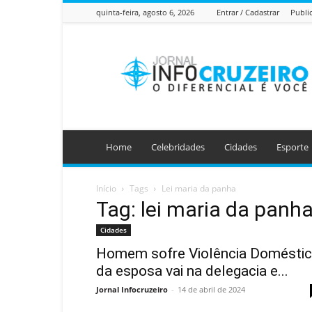
quinta-feira, agosto 6, 2026
Entrar / Cadastrar
Publi
Jornal
Info
Cruzeiro
Home
Celebridades
Cidades
Esporte
Início
Tags
Lei maria da panha
Tag: lei maria da panh
Cidades
Homem sofre Violência Domésti
da esposa vai na delegacia e...
Jornal Infocruzeiro
-
14 de abril de 2024