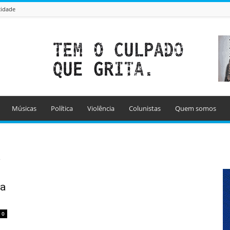
cidade
Músicas
Política
Violência
Colunistas
Quem somos
a
ca
0