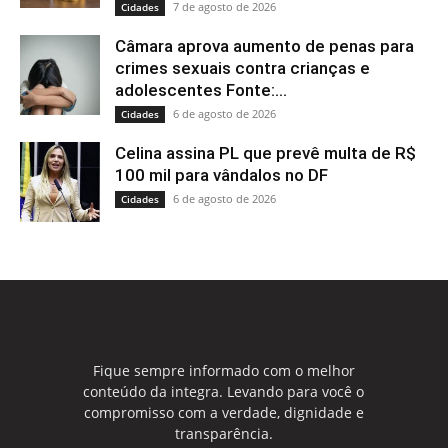
7 de agosto de 2026
Cidades
Câmara aprova aumento de penas para
crimes sexuais contra crianças e
adolescentes Fonte:...
6 de agosto de 2026
Cidades
Celina assina PL que prevê multa de R$
100 mil para vândalos no DF
6 de agosto de 2026
Cidades
Fique sempre informado com o melhor
conteúdo da integra. Levando para você o
compromisso com a verdade, dignidade e
transparência.