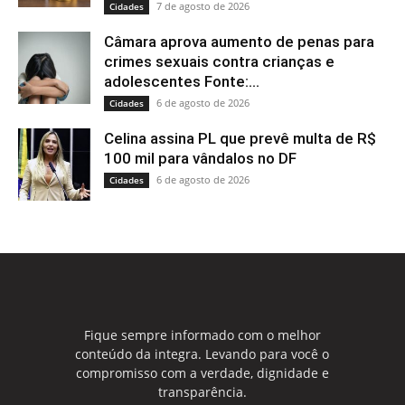
7 de agosto de 2026
Cidades
Câmara aprova aumento de penas para
crimes sexuais contra crianças e
adolescentes Fonte:...
6 de agosto de 2026
Cidades
Celina assina PL que prevê multa de R$
100 mil para vândalos no DF
6 de agosto de 2026
Cidades
Fique sempre informado com o melhor
conteúdo da integra. Levando para você o
compromisso com a verdade, dignidade e
transparência.