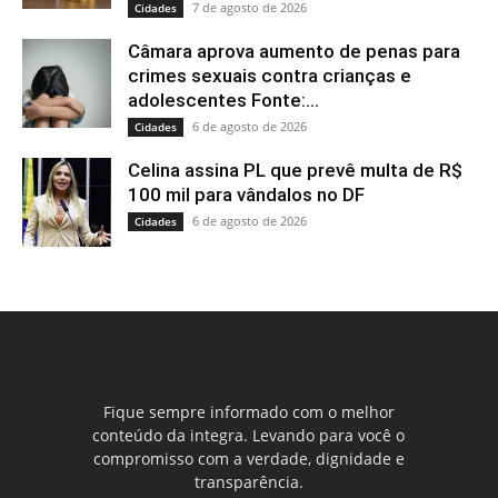
7 de agosto de 2026
Cidades
Câmara aprova aumento de penas para
crimes sexuais contra crianças e
adolescentes Fonte:...
6 de agosto de 2026
Cidades
Celina assina PL que prevê multa de R$
100 mil para vândalos no DF
6 de agosto de 2026
Cidades
Fique sempre informado com o melhor
conteúdo da integra. Levando para você o
compromisso com a verdade, dignidade e
transparência.