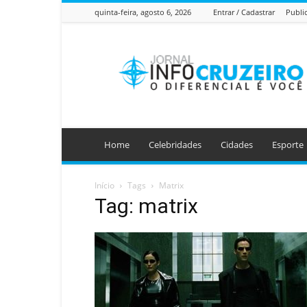
quinta-feira, agosto 6, 2026
Entrar / Cadastrar
Publi
Jornal
Info
Cruzeiro
Home
Celebridades
Cidades
Esporte
Início
Tags
Matrix
Tag: matrix