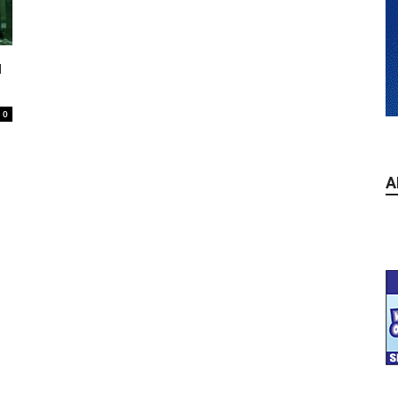
u
0
A