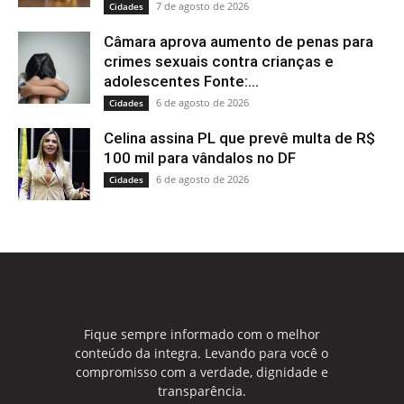
7 de agosto de 2026
Cidades
Câmara aprova aumento de penas para
crimes sexuais contra crianças e
adolescentes Fonte:...
6 de agosto de 2026
Cidades
Celina assina PL que prevê multa de R$
100 mil para vândalos no DF
6 de agosto de 2026
Cidades
Fique sempre informado com o melhor
conteúdo da integra. Levando para você o
compromisso com a verdade, dignidade e
transparência.