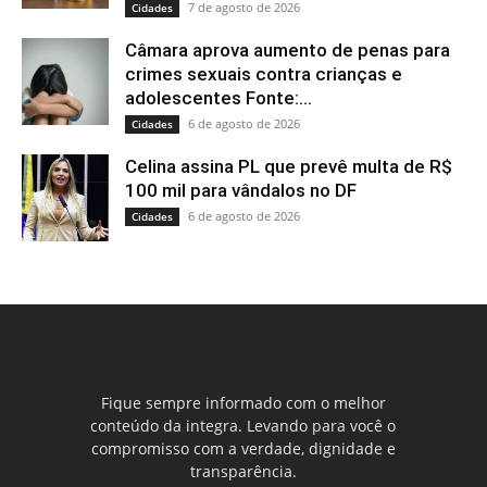
7 de agosto de 2026
Cidades
Câmara aprova aumento de penas para
crimes sexuais contra crianças e
adolescentes Fonte:...
6 de agosto de 2026
Cidades
Celina assina PL que prevê multa de R$
100 mil para vândalos no DF
6 de agosto de 2026
Cidades
Fique sempre informado com o melhor
conteúdo da integra. Levando para você o
compromisso com a verdade, dignidade e
transparência.