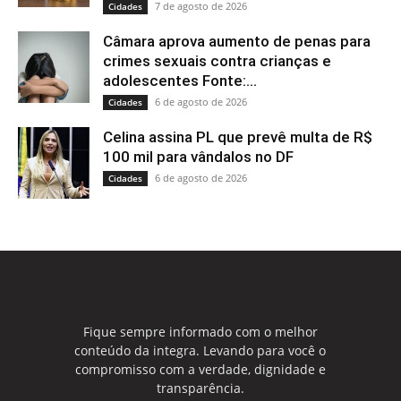
7 de agosto de 2026
Cidades
Câmara aprova aumento de penas para
crimes sexuais contra crianças e
adolescentes Fonte:...
6 de agosto de 2026
Cidades
Celina assina PL que prevê multa de R$
100 mil para vândalos no DF
6 de agosto de 2026
Cidades
Fique sempre informado com o melhor
conteúdo da integra. Levando para você o
compromisso com a verdade, dignidade e
transparência.