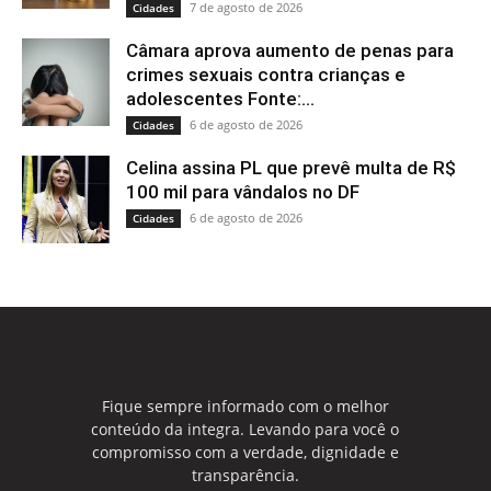
7 de agosto de 2026
Cidades
Câmara aprova aumento de penas para
crimes sexuais contra crianças e
adolescentes Fonte:...
6 de agosto de 2026
Cidades
Celina assina PL que prevê multa de R$
100 mil para vândalos no DF
6 de agosto de 2026
Cidades
Fique sempre informado com o melhor
conteúdo da integra. Levando para você o
compromisso com a verdade, dignidade e
transparência.