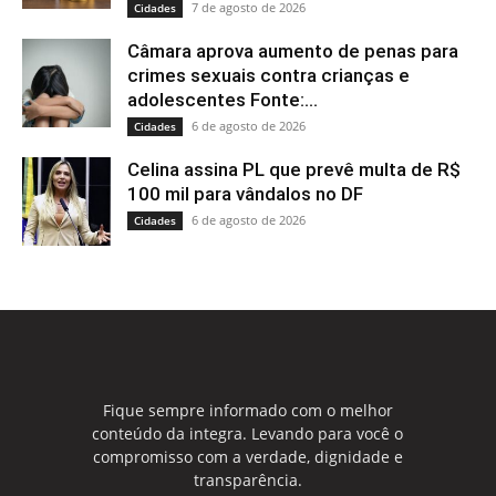
7 de agosto de 2026
Cidades
Câmara aprova aumento de penas para
crimes sexuais contra crianças e
adolescentes Fonte:...
6 de agosto de 2026
Cidades
Celina assina PL que prevê multa de R$
100 mil para vândalos no DF
6 de agosto de 2026
Cidades
Fique sempre informado com o melhor
conteúdo da integra. Levando para você o
compromisso com a verdade, dignidade e
transparência.