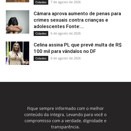
7 de agosto de 2026
Cidades
Câmara aprova aumento de penas para
crimes sexuais contra crianças e
adolescentes Fonte:...
6 de agosto de 2026
Cidades
Celina assina PL que prevê multa de R$
100 mil para vândalos no DF
6 de agosto de 2026
Cidades
Fique sempre informado com o melhor
conteúdo da integra. Levando para você o
compromisso com a verdade, dignidade e
transparência.