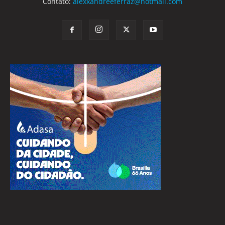
Contato:
alexxandreeferraz@hotmail.com