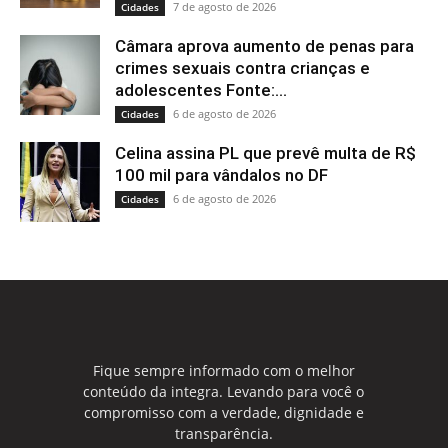
7 de agosto de 2026
Cidades
Câmara aprova aumento de penas para
crimes sexuais contra crianças e
adolescentes Fonte:...
6 de agosto de 2026
Cidades
Celina assina PL que prevê multa de R$
100 mil para vândalos no DF
6 de agosto de 2026
Cidades
Fique sempre informado com o melhor
conteúdo da integra. Levando para você o
compromisso com a verdade, dignidade e
transparência.