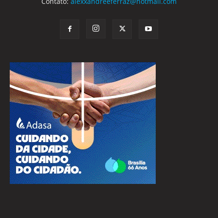
Contato:
alexxandreeferraz@hotmail.com