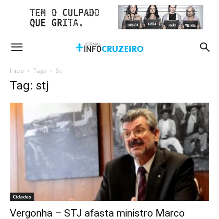
Início
Tags
Stj
Tag: stj
Cidades
Vergonha – STJ afasta ministro Marco