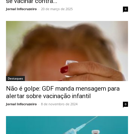
se vacinar contra...
Jornal Infocruzeiro
-
20 de março de 2025
0
Destaques
Não é golpe: GDF manda mensagem para
alertar sobre vacinação infantil
Jornal Infocruzeiro
-
8 de novembro de 2024
0