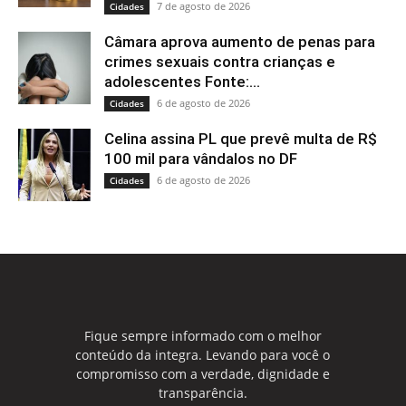
7 de agosto de 2026
Cidades
Câmara aprova aumento de penas para
crimes sexuais contra crianças e
adolescentes Fonte:...
6 de agosto de 2026
Cidades
Celina assina PL que prevê multa de R$
100 mil para vândalos no DF
6 de agosto de 2026
Cidades
Fique sempre informado com o melhor
conteúdo da integra. Levando para você o
compromisso com a verdade, dignidade e
transparência.