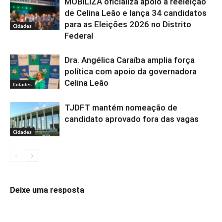
MOBILIZA oficializa apoio à reeleição
de Celina Leão e lança 34 candidatos
para as Eleições 2026 no Distrito
Cidades
Federal
Dra. Angélica Caraíba amplia força
política com apoio da governadora
Celina Leão
Cidades
TJDFT mantém nomeação de
candidato aprovado fora das vagas
Cidades
Deixe uma resposta