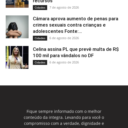
recursos
7 de agosto de 2026
Cidades
Câmara aprova aumento de penas para
crimes sexuais contra crianças e
adolescentes Fonte:...
6 de agosto de 2026
Cidades
Celina assina PL que prevê multa de R$
100 mil para vândalos no DF
6 de agosto de 2026
Cidades
Fique sempre informado com o melhor
conteúdo da integra. Levando para você o
compromisso com a verdade, dignidade e