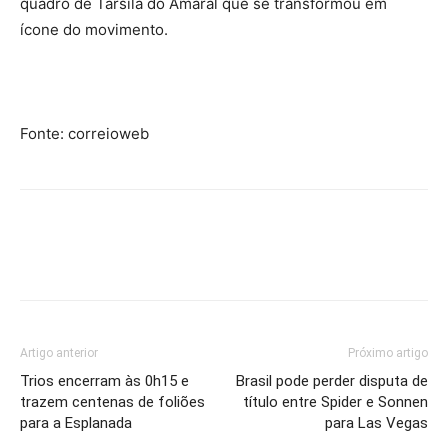
quadro de Tarsila do Amaral que se transformou em
ícone do movimento.
Fonte: correioweb
Artigo anterior
Próximo artigo
Trios encerram às 0h15 e
Brasil pode perder disputa de
trazem centenas de foliões
título entre Spider e Sonnen
para a Esplanada
para Las Vegas