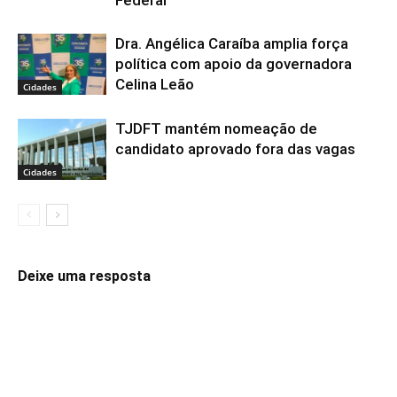
Federal
Dra. Angélica Caraíba amplia força
política com apoio da governadora
Celina Leão
Cidades
TJDFT mantém nomeação de
candidato aprovado fora das vagas
Cidades
Deixe uma resposta