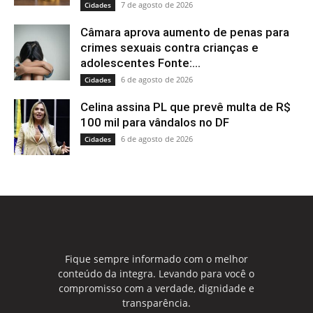
7 de agosto de 2026
Cidades
Câmara aprova aumento de penas para
crimes sexuais contra crianças e
adolescentes Fonte:...
6 de agosto de 2026
Cidades
Celina assina PL que prevê multa de R$
100 mil para vândalos no DF
6 de agosto de 2026
Cidades
Fique sempre informado com o melhor
conteúdo da integra. Levando para você o
compromisso com a verdade, dignidade e
transparência.