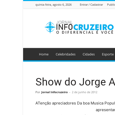
quinta-feira, agosto 6, 2026
Entrar / Cadastrar
Publi
Jornal
Info
Cruzeiro
Home
Celebridades
Cidades
Esporte
Show do Jorge A
Por
Jornal Infocruzeiro
-
2 de junho de 2012
ATenção apreciadores Da boa Musica Popula
apresenta