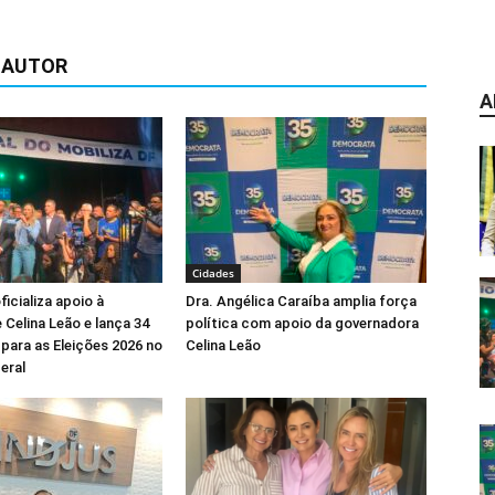
 AUTOR
A
Cidades
icializa apoio à
Dra. Angélica Caraíba amplia força
 Celina Leão e lança 34
política com apoio da governadora
para as Eleições 2026 no
Celina Leão
eral