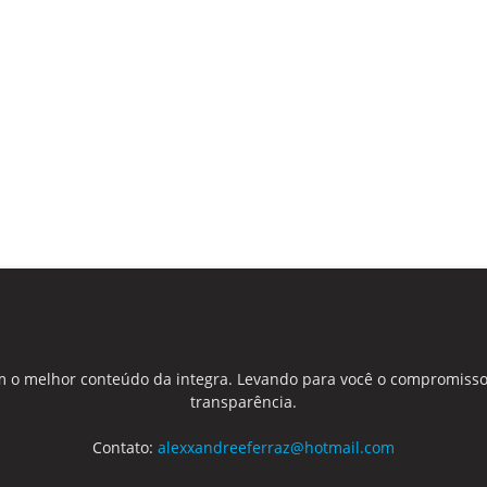
 o melhor conteúdo da integra. Levando para você o compromisso
transparência.
Contato:
alexxandreeferraz@hotmail.com