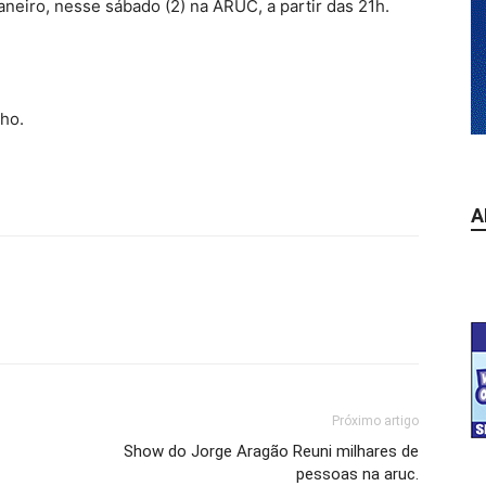
aneiro, nesse sábado (2) na ARUC, a partir das 21h.
lho.
A
Próximo artigo
Show do Jorge Aragão Reuni milhares de
pessoas na aruc.