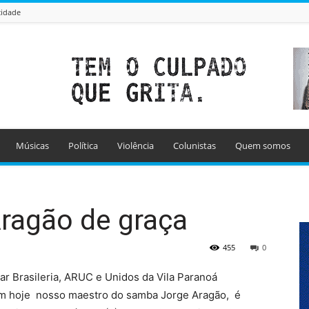
cidade
Músicas
Política
Violência
Colunistas
Quem somos
ragão de graça
455
0
r Brasileria, ARUC e Unidos da Vila Paranoá
m hoje nosso maestro do samba Jorge Aragão, é