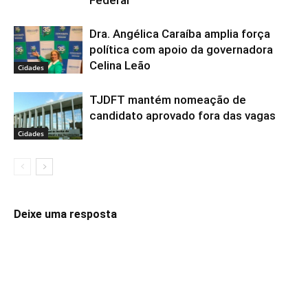
Federal
Dra. Angélica Caraíba amplia força
política com apoio da governadora
Celina Leão
Cidades
TJDFT mantém nomeação de
candidato aprovado fora das vagas
Cidades
Deixe uma resposta