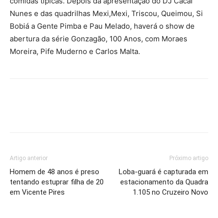
comidas típicas. Depois da apresentação do DJ Cacai
Nunes e das quadrilhas Mexi,Mexi, Triscou, Queimou, Si
Bobiá a Gente Pimba e Pau Melado, haverá o show de
abertura da série Gonzagão, 100 Anos, com Moraes
Moreira, Pife Muderno e Carlos Malta.
Artigo anterior
Próximo artigo
Homem de 48 anos é preso
Loba-guará é capturada em
tentando estuprar filha de 20
estacionamento da Quadra
em Vicente Pires
1.105 no Cruzeiro Novo