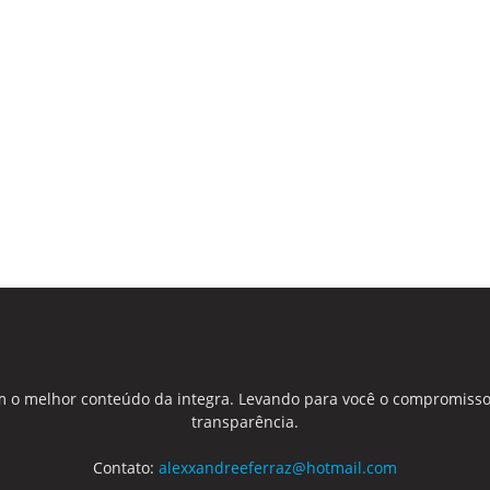
 o melhor conteúdo da integra. Levando para você o compromisso
transparência.
Contato:
alexxandreeferraz@hotmail.com