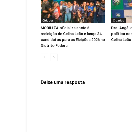
Cidades
Cidades
MOBILIZA oficializa apoio à
Dra. Angéli
reeleição de Celina Leão e lança 34
política co
candidatos para as Eleições 2026 no
Celina Leão
Distrito Federal
Deixe uma resposta