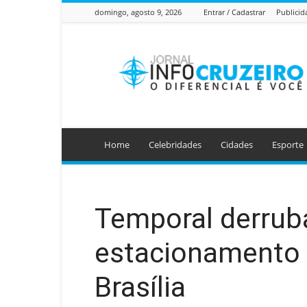
domingo, agosto 9, 2026
Entrar / Cadastrar
Publicid
Jornal
Info
Cruzeiro
Home
Celebridades
Cidades
Esporte
Temporal derrub
estacionamento 
Brasília