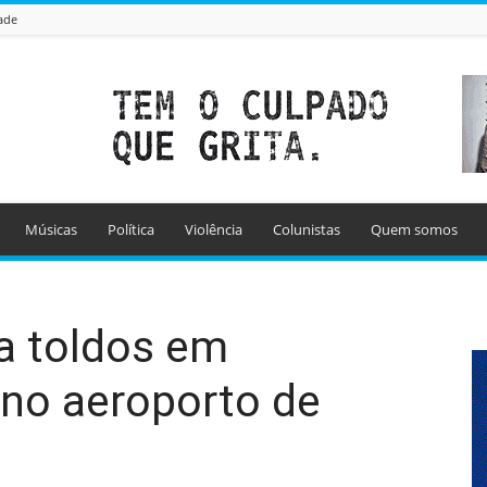
ade
Músicas
Política
Violência
Colunistas
Quem somos
a toldos em
no aeroporto de