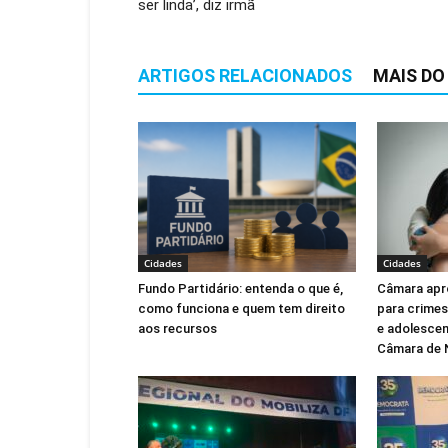
ser linda’, diz irmã
ARTIGOS RELACIONADOS
MAIS DO
Cidades
Cidades
Fundo Partidário: entenda o que é,
Câmara apr
como funciona e quem tem direito
para crimes
aos recursos
e adolescen
Câmara de 