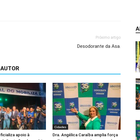
A
Próximo artigo
Desodorante da Asa.
 AUTOR
Cidades
icializa apoio à
Dra. Angélica Caraíba amplia força