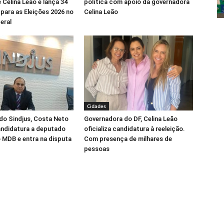
 Celina Leão e lança 34
política com apoio da governadora
para as Eleições 2026 no
Celina Leão
eral
Cidades
do Sindjus, Costa Neto
Governadora do DF, Celina Leão
candidatura a deputado
oficializa candidatura à reeleição.
o MDB e entra na disputa
Com presença de milhares de
pessoas