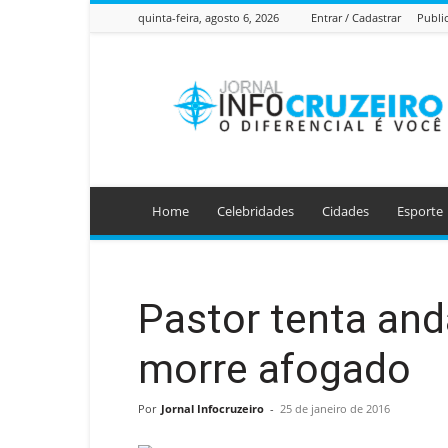
quinta-feira, agosto 6, 2026
Entrar / Cadastrar
Publi
Jornal
Info
Cruzeiro
Home
Celebridades
Cidades
Esporte
Pastor tenta and
morre afogado
Por
Jornal Infocruzeiro
-
25 de janeiro de 2016