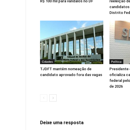
R$ 100 mil para vândalos no DF
reeleição de
candidatos 
Distrito Fed
Cidades
Política
TJDFT mantém nomeação de
Presidente 
candidato aprovado fora das vagas
oficializa 
federal pel
de 2026
Deixe uma resposta