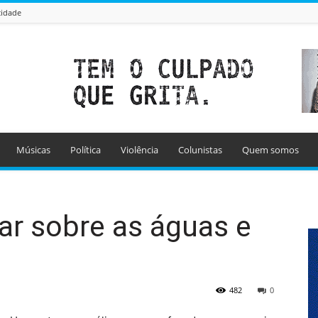
cidade
Músicas
Política
Violência
Colunistas
Quem somos
ar sobre as águas e
482
0