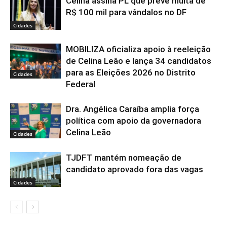
Celina assina PL que prevê multa de
R$ 100 mil para vândalos no DF
Cidades
MOBILIZA oficializa apoio à reeleição
de Celina Leão e lança 34 candidatos
para as Eleições 2026 no Distrito
Cidades
Federal
Dra. Angélica Caraíba amplia força
política com apoio da governadora
Celina Leão
Cidades
TJDFT mantém nomeação de
candidato aprovado fora das vagas
Cidades