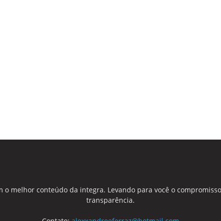
 o melhor conteúdo da integra. Levando para você o compromisso
transparência.
Contato:
alexxandreeferraz@hotmail.com