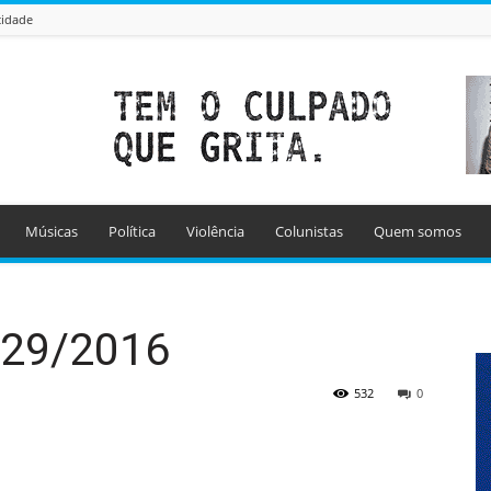
cidade
Músicas
Política
Violência
Colunistas
Quem somos
 29/2016
532
0