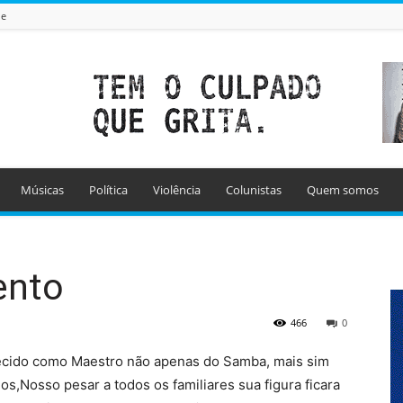
de
Músicas
Política
Violência
Colunistas
Quem somos
ento
466
0
ecido como Maestro não apenas do Samba, mais sim
os,Nosso pesar a todos os familiares sua figura ficara