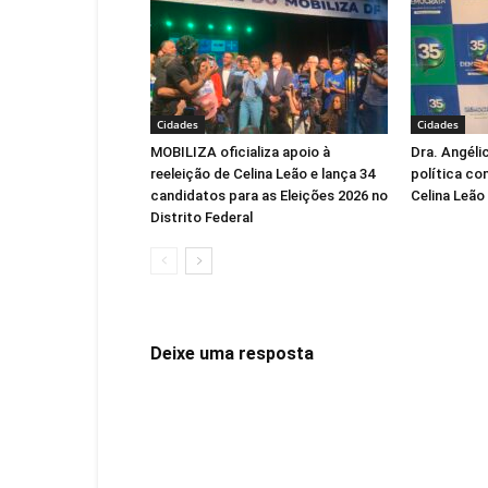
Cidades
Cidades
MOBILIZA oficializa apoio à
Dra. Angéli
reeleição de Celina Leão e lança 34
política co
candidatos para as Eleições 2026 no
Celina Leão
Distrito Federal
Deixe uma resposta