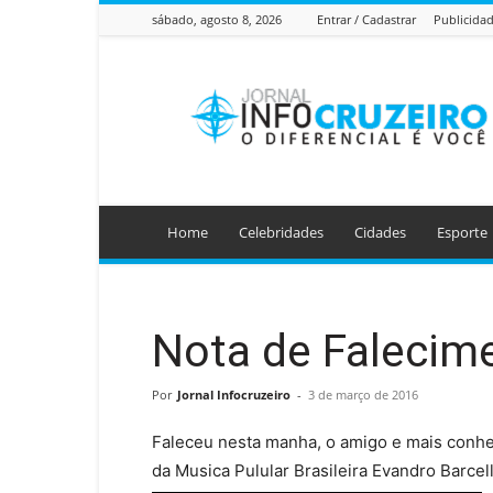
sábado, agosto 8, 2026
Entrar / Cadastrar
Publicida
Jornal
Info
Cruzeiro
Home
Celebridades
Cidades
Esporte
Nota de Falecim
Por
Jornal Infocruzeiro
-
3 de março de 2016
Faleceu nesta manha, o amigo e mais conh
da Musica Pulular Brasileira Evandro Barcell