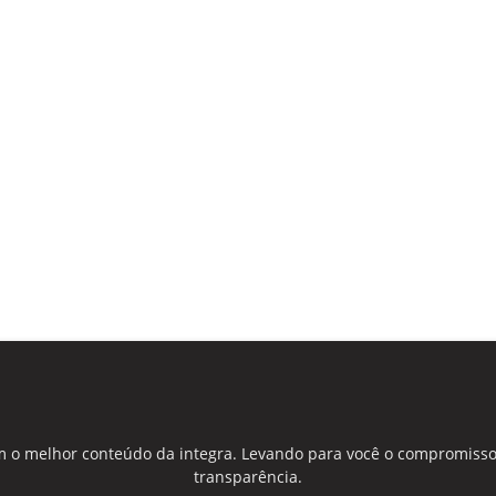
 o melhor conteúdo da integra. Levando para você o compromisso
transparência.