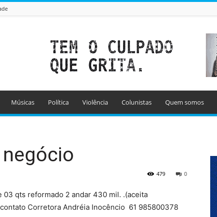
ade
Músicas
Política
Violência
Colunistas
Quem somos
 negócio
479
0
03 qts reformado 2 andar 430 mil. .(aceita
s contato Corretora Andréia Inocêncio 61 985800378