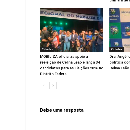
Câmara de 
Cidades
Cidades
MOBILIZA oficializa apoio à
Dra. Angéli
reeleição de Celina Leão e lança 34
política co
candidatos para as Eleições 2026 no
Celina Leão
Distrito Federal
Deixe uma resposta