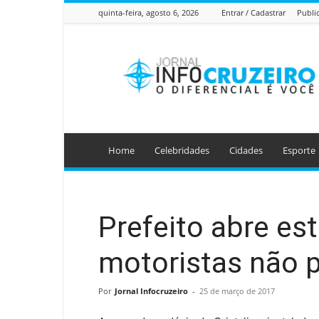
quinta-feira, agosto 6, 2026
Entrar / Cadastrar
Publi
Jornal
Info
Cruzeiro
Home
Celebridades
Cidades
Esporte
Prefeito abre es
motoristas não 
Por
Jornal Infocruzeiro
-
25 de março de 2017