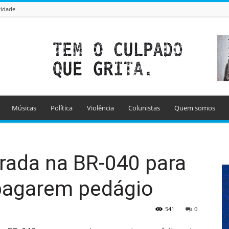
cidade
Músicas
Política
Violência
Colunistas
Quem somos
trada na BR-040 para
pagarem pedágio
541
0