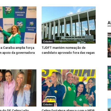
A
Cidades
ca Caraíba amplia força
TJDFT mantém nomeação de
m apoio da governadora
candidato aprovado fora das vagas
Cidades
 do DF, Celina Leão
Celina fortalece aliança com o MDB