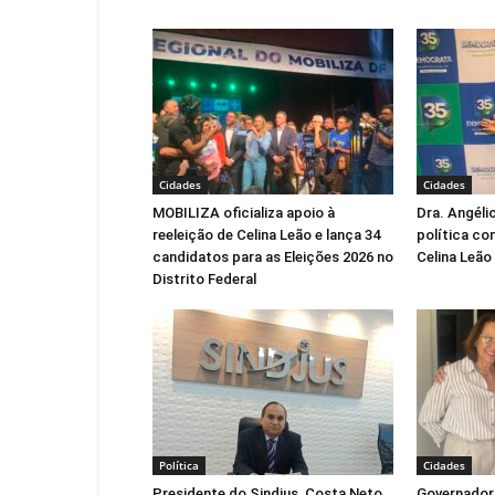
Cidades
Cidades
MOBILIZA oficializa apoio à
Dra. Angéli
reeleição de Celina Leão e lança 34
política co
candidatos para as Eleições 2026 no
Celina Leão
Distrito Federal
Política
Cidades
Presidente do Sindjus, Costa Neto
Governadora