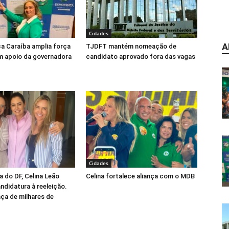
Cidades
A
ca Caraíba amplia força
TJDFT mantém nomeação de
m apoio da governadora
candidato aprovado fora das vagas
Cidades
 do DF, Celina Leão
Celina fortalece aliança com o MDB
andidatura à reeleição.
ça de milhares de