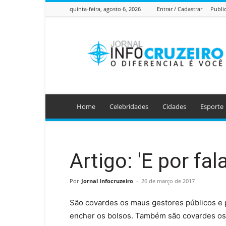
quinta-feira, agosto 6, 2026
Entrar / Cadastrar
Publi
Jornal
Info
Cruzeiro
Home
Celebridades
Cidades
Esporte
Artigo: 'E por fa
Por
Jornal Infocruzeiro
-
26 de março de 2017
São covardes os maus gestores públicos e p
encher os bolsos. Também são covardes os