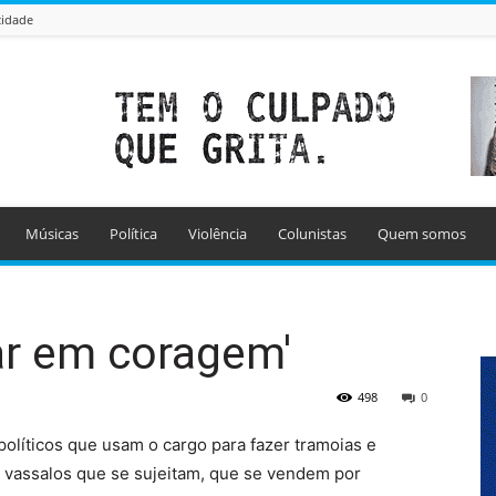
cidade
Músicas
Política
Violência
Colunistas
Quem somos
lar em coragem'
498
0
olíticos que usam o cargo para fazer tramoias e
 vassalos que se sujeitam, que se vendem por