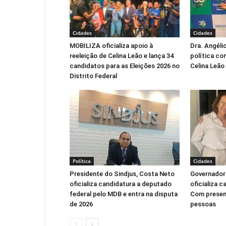
Cidades
Cidades
MOBILIZA oficializa apoio à
Dra. Angéli
reeleição de Celina Leão e lança 34
política co
candidatos para as Eleições 2026 no
Celina Leão
Distrito Federal
Política
Cidades
Presidente do Sindjus, Costa Neto
Governadora
oficializa candidatura a deputado
oficializa c
federal pelo MDB e entra na disputa
Com presen
de 2026
pessoas