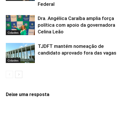
Federal
Dra. Angélica Caraíba amplia força
política com apoio da governadora
Celina Leão
Cidades
TJDFT mantém nomeação de
candidato aprovado fora das vagas
Cidades
Deixe uma resposta