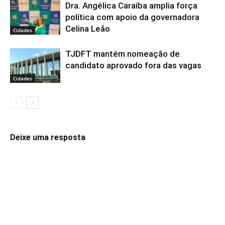
Dra. Angélica Caraíba amplia força
política com apoio da governadora
Celina Leão
Cidades
TJDFT mantém nomeação de
candidato aprovado fora das vagas
Cidades
Deixe uma resposta