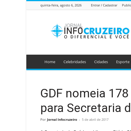
quinta-feira, agosto 6, 2026
Entrar / Cadastrar
Publi
Jornal
Info
Cruzeiro
Home
Celebridades
Cidades
Esporte
GDF nomeia 178 
para Secretaria 
Por
Jornal Infocruzeiro
-
5 de abril de 2017