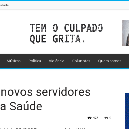
cidade
Músicas
Política
Violência
Colunistas
Quem somos
novos servidores
da Saúde
478
0