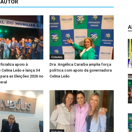
 AUTOR
A
Cidades
icializa apoio à
Dra. Angélica Caraíba amplia força
 Celina Leão e lança 34
política com apoio da governadora
para as Eleições 2026 no
Celina Leão
eral
Cidades