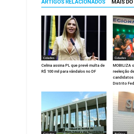
ARTIGOS RELACIONADOS
MAIS DO
Cidades
Cidades
Celina assina PL que prevê multa de
MOBILIZA of
R$ 100 mil para vândalos no DF
reeleição de
candidatos 
Distrito Fed
Cidades
Política