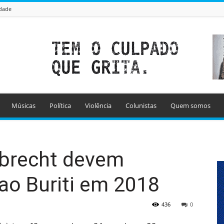
idade
Músicas
Política
Violência
Colunistas
Quem somos
brecht devem
 ao Buriti em 2018
436
0