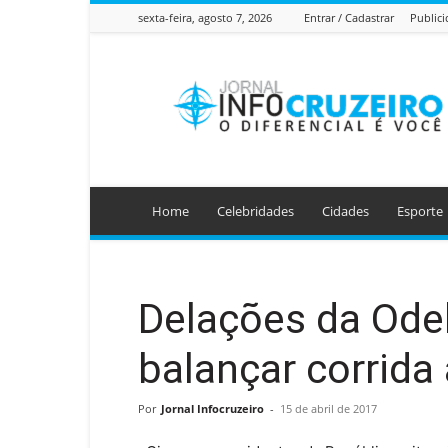
sexta-feira, agosto 7, 2026
Entrar / Cadastrar
Public
Jornal
Info
Cruzeiro
Home
Celebridades
Cidades
Esporte
Delações da Ode
balançar corrida
Por
Jornal Infocruzeiro
-
15 de abril de 2017