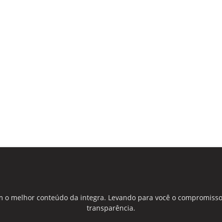
 o melhor conteúdo da integra. Levando para você o compromisso
transparência.