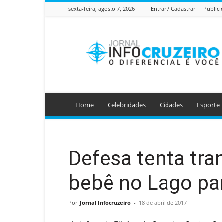
sexta-feira, agosto 7, 2026
Entrar / Cadastrar
Public
Jornal
Info
Cruzeiro
Home
Celebridades
Cidades
Esporte
Defesa tenta tra
bebê no Lago para
Por
Jornal Infocruzeiro
-
18 de abril de 2017