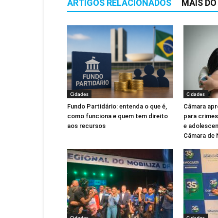
ARTIGOS RELACIONADOS
MAIS DO
Cidades
Cidades
Fundo Partidário: entenda o que é,
Câmara apr
como funciona e quem tem direito
para crimes
aos recursos
e adolescen
Câmara de 
Cidades
Cidades