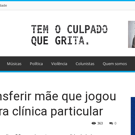
idade
Músicas
Política
Violência
Colunistas
Quem somos
nsferir mãe que jogou
 clínica particular
363
0