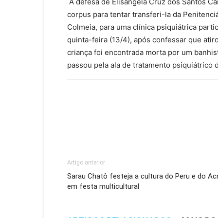
A defesa de Elisângela Cruz dos Santos Ca
corpus para tentar transferi-la da Penitenc
Colmeia, para uma clínica psiquiátrica parti
quinta-feira (13/4), após confessar que atir
criança foi encontrada morta por um banhi
passou pela ala de tratamento psiquiátrico 
Artigo anterior
Sarau Chatô festeja a cultura do Peru e do Ac
em festa multicultural