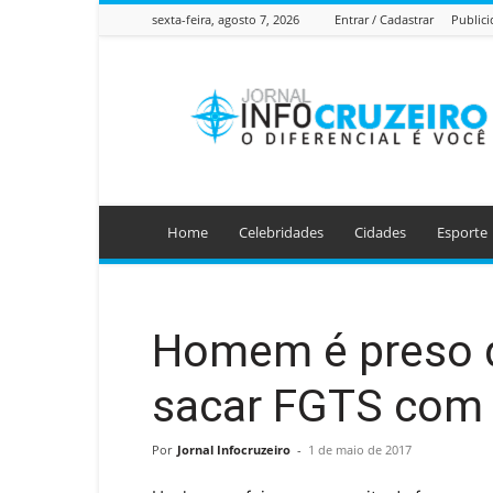
sexta-feira, agosto 7, 2026
Entrar / Cadastrar
Public
Jornal
Info
Cruzeiro
Home
Celebridades
Cidades
Esporte
Homem é preso 
sacar FGTS com 
Por
Jornal Infocruzeiro
-
1 de maio de 2017