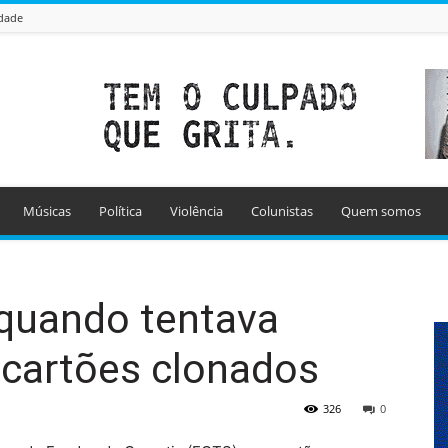
idade
Músicas
Política
Violência
Colunistas
Quem somos
quando tentava
cartões clonados
326
0