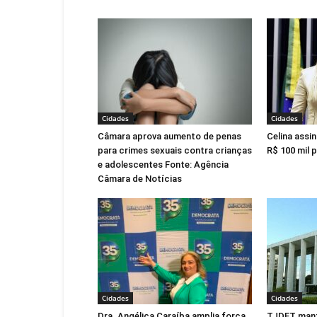
Cidades
Cidades
Câmara aprova aumento de penas
Celina assi
para crimes sexuais contra crianças
R$ 100 mil 
e adolescentes Fonte: Agência
Câmara de Notícias
Cidades
Cidades
Dra. Angélica Caraíba amplia força
TJDFT man