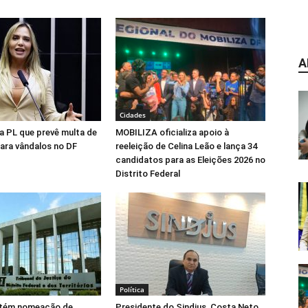
A
Cidades
na PL que prevê multa de
MOBILIZA oficializa apoio à
para vândalos no DF
reeleição de Celina Leão e lança 34
candidatos para as Eleições 2026 no
Distrito Federal
Política
tém nomeação de
Presidente do Sindjus, Costa Neto