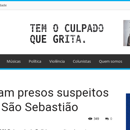
idade
Músicas
Política
Violência
Colunistas
Quem somos
am presos suspeitos
 São Sebastião
349
0