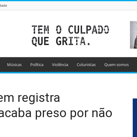
idade
Músicas
Política
Violência
Colunistas
Quem somos
em registra
acaba preso por não