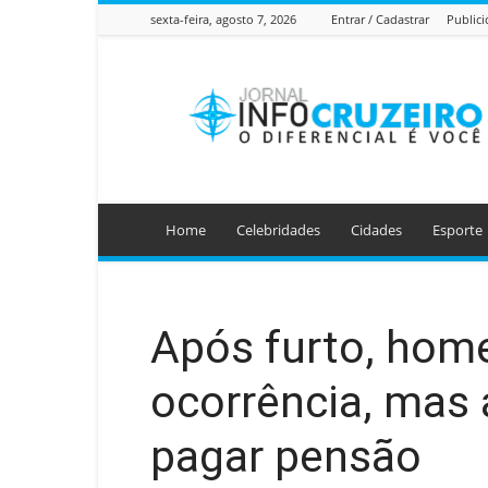
sexta-feira, agosto 7, 2026
Entrar / Cadastrar
Public
Jornal
Info
Cruzeiro
Home
Celebridades
Cidades
Esporte
Após furto, hom
ocorrência, mas 
pagar pensão