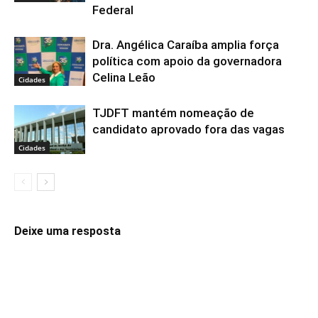
Federal
Dra. Angélica Caraíba amplia força
política com apoio da governadora
Celina Leão
Cidades
TJDFT mantém nomeação de
candidato aprovado fora das vagas
Cidades
Deixe uma resposta