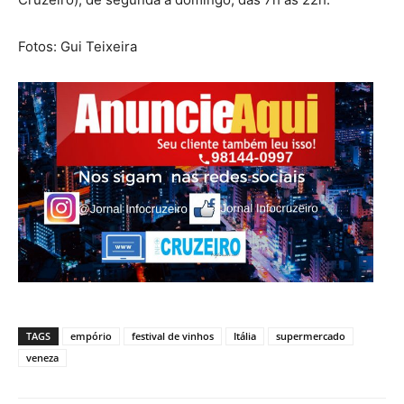
Fotos: Gui Teixeira
TAGS
empório
festival de vinhos
Itália
supermercado
veneza