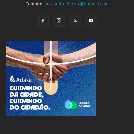
Contato:
alexxandreeferraz@hotmail.com