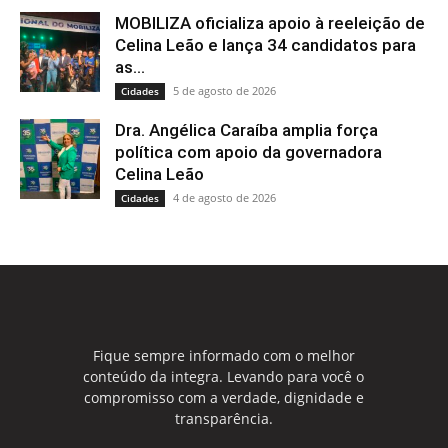
MOBILIZA oficializa apoio à reeleição de
Celina Leão e lança 34 candidatos para
as...
5 de agosto de 2026
Cidades
Dra. Angélica Caraíba amplia força
política com apoio da governadora
Celina Leão
4 de agosto de 2026
Cidades
Fique sempre informado com o melhor
conteúdo da integra. Levando para você o
compromisso com a verdade, dignidade e
transparência.