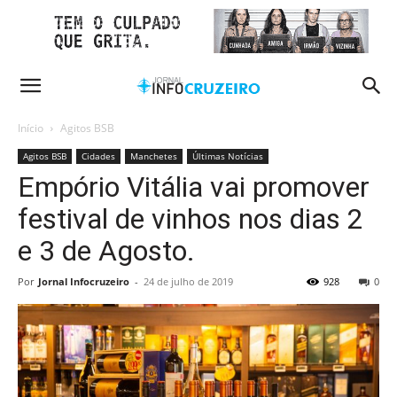
Início
Agitos BSB
Agitos BSB
Cidades
Manchetes
Últimas Notícias
Empório Vitália vai promover
festival de vinhos nos dias 2
e 3 de Agosto.
Por
Jornal Infocruzeiro
-
24 de julho de 2019
928
0