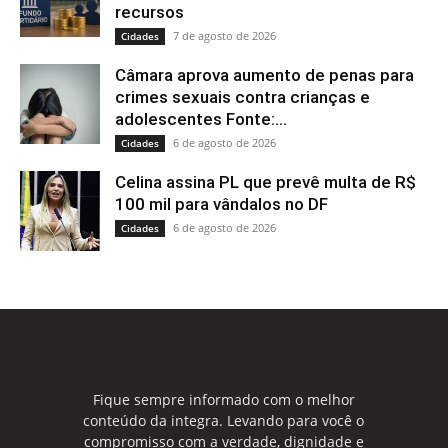
recursos
7 de agosto de 2026
Cidades
Câmara aprova aumento de penas para
crimes sexuais contra crianças e
adolescentes Fonte:...
6 de agosto de 2026
Cidades
Celina assina PL que prevê multa de R$
100 mil para vândalos no DF
6 de agosto de 2026
Cidades
Fique sempre informado com o melhor
conteúdo da integra. Levando para você o
compromisso com a verdade, dignidade e