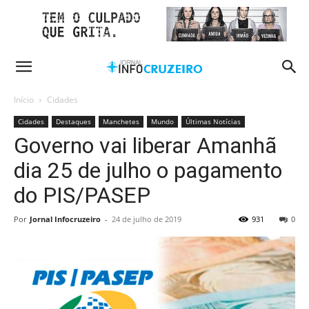
Início
Cidades
Cidades
Destaques
Manchetes
Mundo
Últimas Notícias
Governo vai liberar Amanhã
dia 25 de julho o pagamento
do PIS/PASEP
Por
Jornal Infocruzeiro
-
24 de julho de 2019
931
0