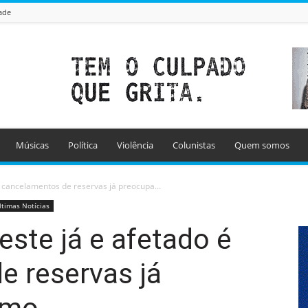
ade
Músicas
Política
Violência
Colunistas
Quem somos
 cancelamentos de reservas já preocupa...
ltimas Notícias
ste já e afetado é
e reservas já