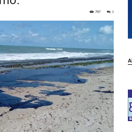
smo.
797
0
A