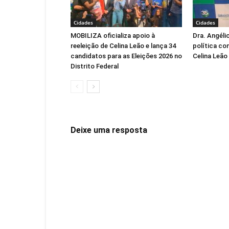
Cidades
Cidades
MOBILIZA oficializa apoio à
Dra. Angéli
reeleição de Celina Leão e lança 34
política co
candidatos para as Eleições 2026 no
Celina Leão
Distrito Federal
Deixe uma resposta