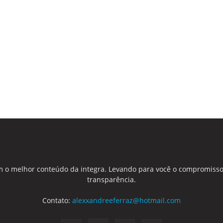
 o melhor conteúdo da integra. Levando para você o compromisso
transparência.
Contato:
alexxandreeferraz@hotmail.com