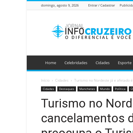
domingo, agosto 9, 2026
Entrar / Cadastrar
Publicid
Jornal
Info
Cruzeiro
Home
Celebridades
Cidades
Esporte
Início
Cidades
Turismo no Nordeste já e afetado é
Cidades
Destaques
Manchetes
Mundo
Política
Ú
Turismo no Norde
cancelamentos d