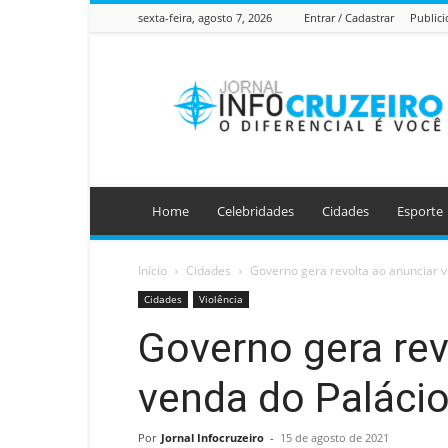
sexta-feira, agosto 7, 2026
Entrar / Cadastrar
Public
Jornal
Info
Cruzeiro
Home
Celebridades
Cidades
Esporte
Início
Cidades
Governo gera revolta ao anunciar 
Cidades
Violência
Governo gera rev
venda do Paláci
Por
Jornal Infocruzeiro
-
15 de agosto de 2021