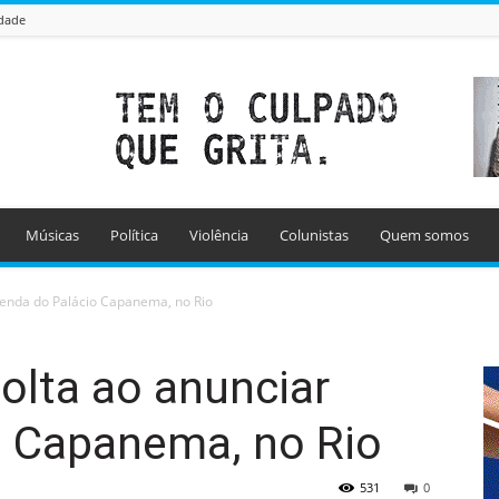
idade
Músicas
Política
Violência
Colunistas
Quem somos
venda do Palácio Capanema, no Rio
olta ao anunciar
o Capanema, no Rio
531
0