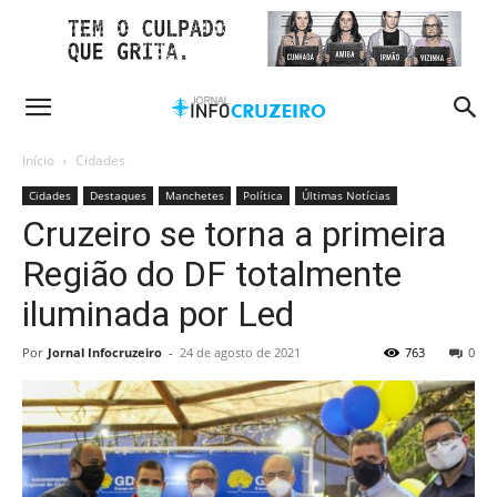
Início
Cidades
Cidades
Destaques
Manchetes
Política
Últimas Notícias
Cruzeiro se torna a primeira
Região do DF totalmente
iluminada por Led
Por
Jornal Infocruzeiro
-
24 de agosto de 2021
763
0